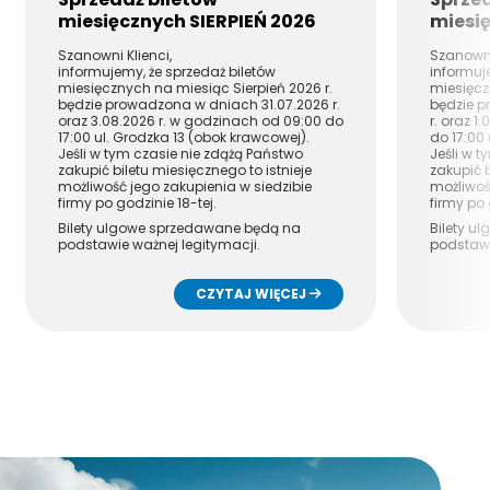
miesięcznych SIERPIEŃ 2026
miesię
Szanowni Klienci,
Szanowni
informujemy, że sprzedaż biletów
informuj
miesięcznych na miesiąc Sierpień 2026 r.
miesięcz
będzie prowadzona w dniach 31.07.2026 r.
będzie p
oraz 3.08.2026 r. w godzinach od 09:00 do
r. oraz 1
17:00 ul. Grodzka 13 (obok krawcowej).
do 17:00
Jeśli w tym czasie nie zdążą Państwo
Jeśli w 
zakupić biletu miesięcznego to istnieje
zakupić b
możliwość jego zakupienia w siedzibie
możliwoś
firmy po godzinie 18-tej.
firmy po 
Bilety ulgowe sprzedawane będą na
Bilety u
podstawie ważnej legitymacji.
podstawi
Każdy pasażer kupujący bilet miesięczny
Każdy pa
zobowiązany jest do wcześniejszego
zobowiąz
CZYTAJ WIĘCEJ
wypełnienia oświadczenia dotyczącego
wypełni
RODO. Druki dostępne w punkcie
RODO. Dr
sprzedaży.
sprzedaż
Serdecznie zapraszamy!
Serdecz